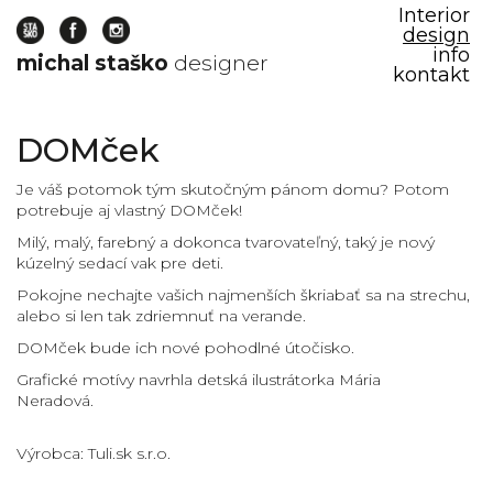
Interior
design
info
michal staško
designer
kontakt
DOMček
Je váš potomok tým skutočným pánom domu? Potom
potrebuje aj vlastný DOMček!
Milý, malý, farebný a dokonca tvarovateľný, taký je nový
kúzelný sedací vak pre deti.
Pokojne nechajte vašich najmenších škriabať sa na strechu,
alebo si len tak zdriemnuť na verande.
DOMček bude ich nové pohodlné útočisko.
Grafické motívy navrhla detská ilustrátorka Mária
Neradová.
Výrobca:
Tuli.sk s.r.o.