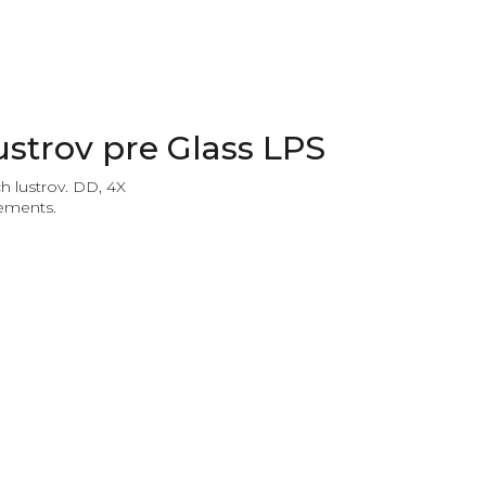
ustrov pre Glass LPS
ch lustrov. DD, 4X
lements.