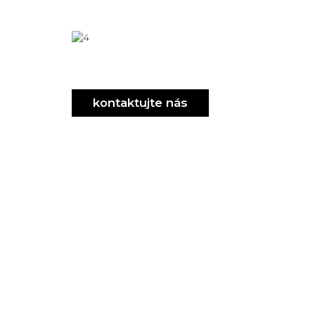
designer
cena
za
dizajn
slovak
design
kontaktujte nás
slovak
designer
stasko
design
NOX
design
stasko
michal
stasko
staško
stasko
dizajn