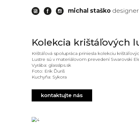
michal staško
designer
stasko
Kolekcia krištáľových l
slovensky
design
Krištáľová spolupráca priniesla kolekciu krištáľový
Lustre sú v materiálovom prevedení Swarovski E
slovensky
Vyrába: glasslps.sk
dizajn
Foto: Erik Ďuriš
slovensky
Kuchyňa: Sykora
dizajner
slovak
kontaktujte nás
designer
slovak
design
slovakia
design
interior