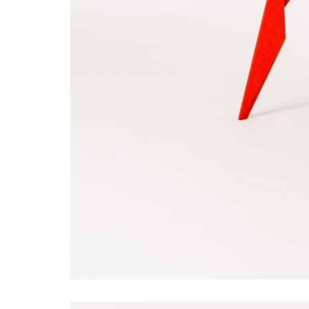
stol
design
stoly
karpis
stol
z
masivu
masivne
stoly
stoly
design
table
design
design
table
slovak
design
slovak
designer