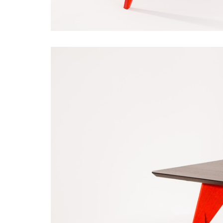
karpis
firemna
predajna
karpis
vzorkovna
predajna
nabytku
prievidza
predajn
nabytku
farebny
nabytok
stoly
z
masivu
stoly
design
stoly
interier