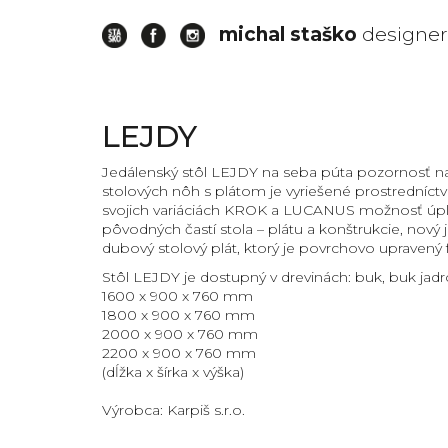
michal staško
designer
karpis
LEJDY
furniture
designer
Jedálenský stôl LEJDY na seba púta pozornosť na
stolových nôh s plátom je vyriešené prostredníc
produktovy
svojich variáciách KROK a LUCANUS možnosť úplnej
designer
pôvodných častí stola – plátu a konštrukcie, no
design
dubový stolový plát, ktorý je povrchovo upravený
furniture
Stôl LEJDY je dostupný v drevinách: buk, buk jad
table
1600 x 900 x 760 mm
michal
1800 x 900 x 760 mm
stasko
2000 x 900 x 760 mm
2200 x 900 x 760 mm
staško
(dĺžka x šírka x výška)
stasko
dizajn
Výrobca:
Karpiš s.r.o.
produktovy