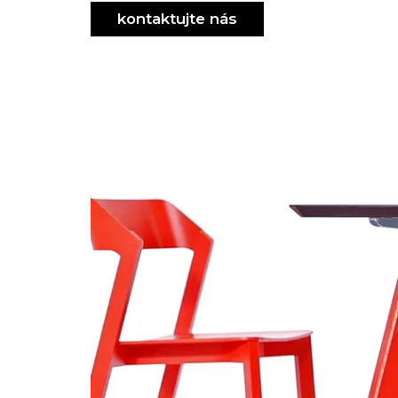
design
kontaktujte nás
karpis
design
dizajn
slovensky
stasko
dizajn
slovensky
dizajn
slovensky
design
navrh
stola
dizajn
stola
originalne
rieseny
stol
furniture