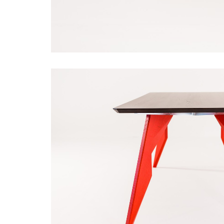
stoly
karpis
karpis
shop
interior
design
nabytok
predajna
interier
nitra
nitra
interier
karpis
stoly
masivne
stoly
interier
karpis
design
showroom