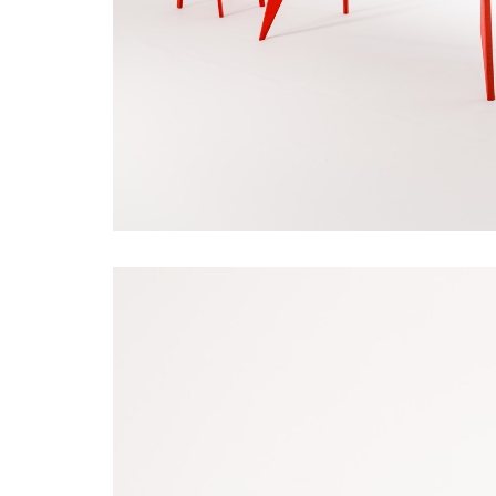
dizajn
nabytok
jedalensky
stol
karpis
stoly
interier
karpis
interier
architekt
interier
navrhar
interier
dizajner
interier
karpis
interier
bytu