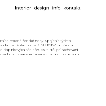
Interior
design
info
kontakt
pomína zvodné ženské nohy. Spojenie týchto
é a ukotvené skrutkami. Stôl LEJDY ponúka vo
 doplnkových sád nôh, získa stôl pri zachovaní
 povrchovo upravené červenou lazúrou a rovnako