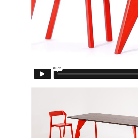
design
karpis
slovakia
dizajn
stolov
dizajn
nabytok
karpis
design
interier
furniture
design
karpis
design
interior
furniture
navrh
stolov
dizajn