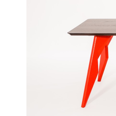
dizajn
interieru
karpis
slovakia
karpis
table
furniture
store
design
design
furniture
store
furniture
store
designer
interierovy
dizajner
interierovy
designer