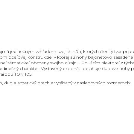
jmä jedinečným vzhľadom svojich nôh, ktorých členitý tvar pri
tvom oceľovej konštrukcie, v ktorej sú nohy bajonetovo zasaden
 tématickej obmeny svojho dizajnu. Použitím niektorej z týchto
vý jedinečný charakter. Vystavený exponát obsahuje dubové nohy
 farbou TON 105.
ro, dub a americký orech a vyrábaný v nasledovných rozmeroch: