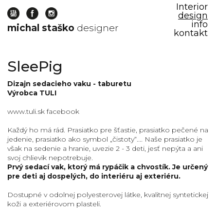
Interior
design
info
michal staško
designer
kontakt
veľké
SleePig
prasa
prasa
Dizajn sedacieho vaku - taburetu
Výrobca TULI
prasiatko
prasiatko
www.tuli.sk
facebook
pre
deti
Každý ho má rád. Prasiatko pre šťastie, prasiatko pečené na
jedenie, prasiatko ako symbol „čistoty“.... Naše prasiatko je
dizajn
však na sedenie a hranie, uvezie 2 - 3 deti, jesť nepýta a ani
prasa
svoj chlievik nepotrebuje.
design
Prvý sedací vak, ktorý má rypáčik a chvostík. Je určený
pig
pre deti aj dospelých, do interiéru aj exteriéru.
michal
Dostupné v odolnej polyesterovej látke, kvalitnej syntetickej
staško
koži a exteriérovom plasteli.
soft