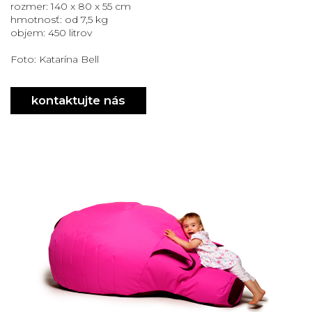
nábytok
rozmer: 140 x 80 x 55 cm
hmotnosť: od 7,5 kg
veselý
objem: 450 litrov
taburet
ružový
Foto: Katarína Bell
taburet
dizajn
kontaktujte nás
slovensko
design
slovakia
funny
design
big
pig
funny
furniture