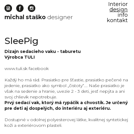
Interior
design
info
michal staško
designer
kontakt
veľké
SleePig
prasa
prasa
Dizajn sedacieho vaku - taburetu
Výrobca TULI
prasiatko
prasiatko
www.tuli.sk
facebook
pre
deti
Každý ho má rád. Prasiatko pre šťastie, prasiatko pečené na
jedenie, prasiatko ako symbol „čistoty“.... Naše prasiatko je
dizajn
však na sedenie a hranie, uvezie 2 - 3 deti, jesť nepýta a ani
prasa
svoj chlievik nepotrebuje.
design
Prvý sedací vak, ktorý má rypáčik a chvostík. Je určený
pig
pre deti aj dospelých, do interiéru aj exteriéru.
michal
Dostupné v odolnej polyesterovej látke, kvalitnej syntetickej
staško
koži a exteriérovom plasteli.
soft