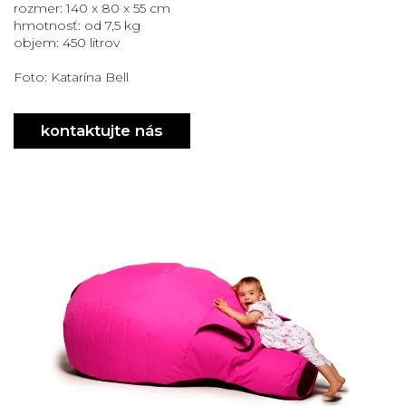
nábytok
rozmer: 140 x 80 x 55 cm
hmotnosť: od 7,5 kg
veselý
objem: 450 litrov
taburet
ružový
Foto: Katarína Bell
taburet
dizajn
kontaktujte nás
slovensko
design
slovakia
funny
design
big
pig
funny
furniture