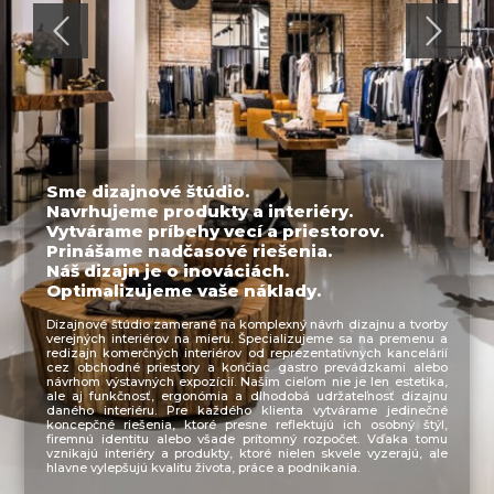
Sme dizajnové štúdio.
Navrhujeme produkty a interiéry.
Vytvárame príbehy vecí a priestorov.
Prinášame nadčasové riešenia.
Náš dizajn je o inováciách.
Optimalizujeme vaše náklady.
Dizajnové štúdio zamerané na komplexný návrh dizajnu a tvorby
verejných interiérov na mieru. Špecializujeme sa na premenu a
redizajn komerčných interiérov od reprezentatívnych kancelárií
cez obchodné priestory a končiac gastro prevádzkami alebo
návrhom výstavných expozícií. Našim cieľom nie je len estetika,
ale aj funkčnosť, ergonómia a dlhodobá udržateľnosť dizajnu
daného interiéru. Pre každého klienta vytvárame jedinečné
koncepčné riešenia, ktoré presne reflektujú ich osobný štýl,
firemnú identitu alebo všade prítomný rozpočet. Vďaka tomu
vznikajú interiéry a produkty, ktoré nielen skvele vyzerajú, ale
hlavne vylepšujú kvalitu života, práce a podnikania.