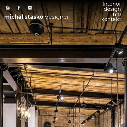
Interior
Interior
design
design
info
info
michal staško
michal staško
designer
designer
kontakt
kontakt